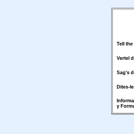
Tell the
Vertel d
Sag's de
Dites-le
Informa
y Formu