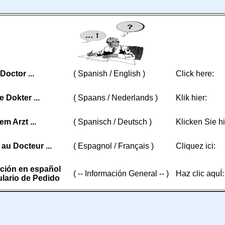
 Doctor ...
( Spanish / English )
Click here:
e Dokter ...
( Spaans / Nederlands )
Klik hier:
m Arzt ...
( Spanisch / Deutsch )
Klicken Sie hi
 au Docteur ...
( Espagnol / Français )
Cliquez ici:
ción en español
( -- Información General -- )
Haz clic aquÍ:
lario de Pedido